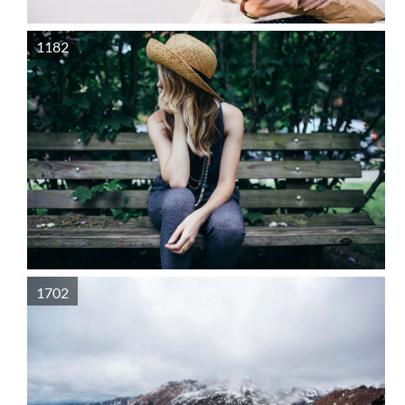
1182
1702