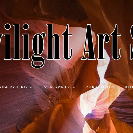
NDA RYBERG
IVER GØRTZ
PORTFOLIOS
BL